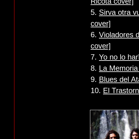
Ricota cover]
5.
Sirva otra v
cover]
6.
Violadores d
cover]
7.
Yo no lo ha
8.
La Memoria 
9.
Blues del At
10.
El Trastorn