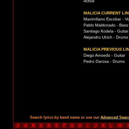
Active
MALICIA CURRENT LIN
Maximiliano Escobar - Vo
Pablo Maldonado - Bass
Santiago Kodela - Guitar
Alejandro Ulrich - Drums
MALICIA PREVIOUS LI
Diego Amoedo - Guitar
Pedro Darosa - Drums
Search lyrics by band name or use our
Advanced Sear
#
A
B
C
D
E
F
G
H
I
J
K
L
M