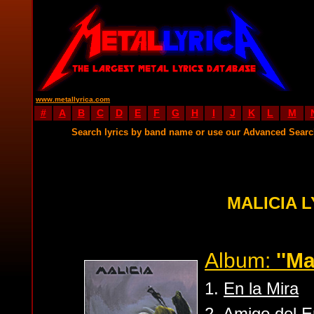
www.metallyrica.com
#
A
B
C
D
E
F
G
H
I
J
K
L
M
Search lyrics by band name or use our Advanced Sear
MALICIA L
Album:
''Ma
1.
En la Mira
2.
Amigo del 