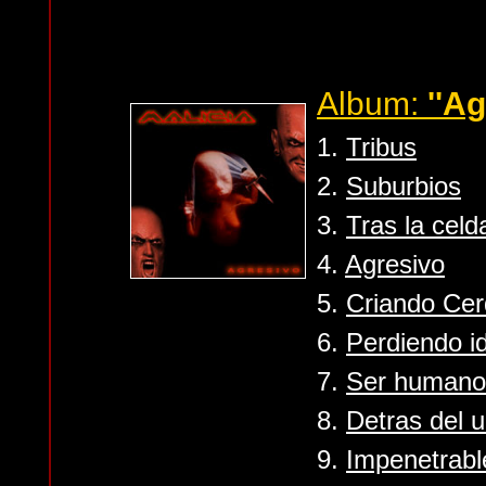
Album:
''Ag
1.
Tribus
2.
Suburbios
3.
Tras la celd
4.
Agresivo
5.
Criando Ce
6.
Perdiendo i
7.
Ser humano
8.
Detras del u
9.
Impenetrabl