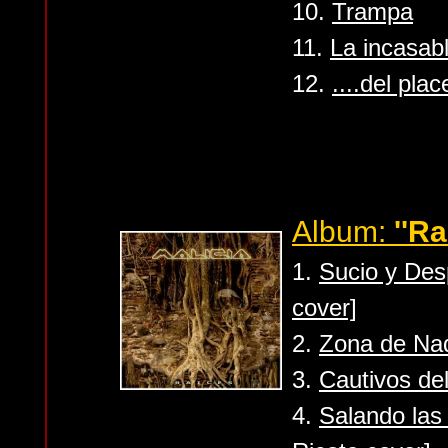
10.
Trampa
11.
La incasab
12.
....del plac
Album:
''Ra
1.
Sucio y Des
cover]
2.
Zona de Nadi
3.
Cautivos de
4.
Salando las