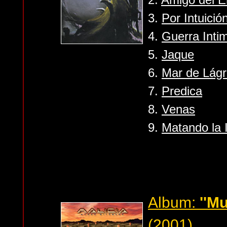
3.
Por Intuició
4.
Guerra Inti
5.
Jaque
6.
Mar de Lág
7.
Predica
8.
Venas
9.
Matando la 
Album:
''M
(2001)