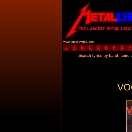
www.metallyrica.com
#
A
B
C
D
E
F
G
H
Search lyrics by band name 
VO