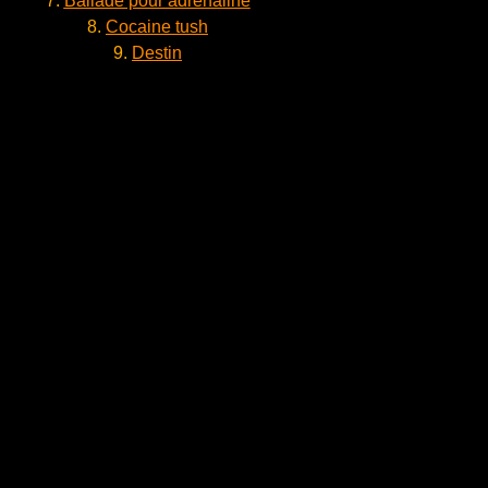
7.
Ballade pour adrenaline
8.
Cocaine tush
9.
Destin