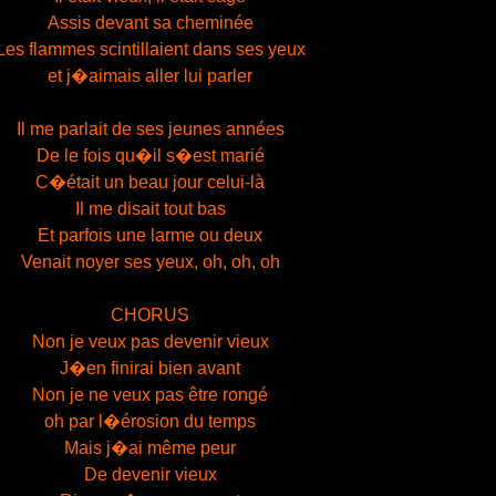
Assis devant sa cheminée
Les flammes scintillaient dans ses yeux
et j�aimais aller lui parler
Il me parlait de ses jeunes années
De le fois qu�il s�est marié
C�était un beau jour celui-là
Il me disait tout bas
Et parfois une larme ou deux
Venait noyer ses yeux, oh, oh, oh
CHORUS
Non je veux pas devenir vieux
J�en finirai bien avant
Non je ne veux pas être rongé
oh par l�érosion du temps
Mais j�ai même peur
De devenir vieux