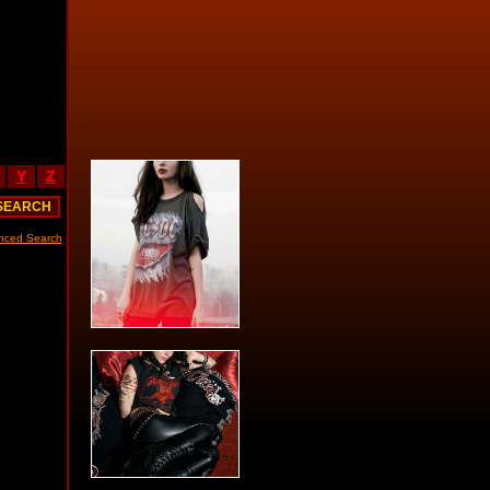
Y
Z
nced Search