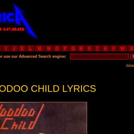
I
J
K
L
M
N
O
P
Q
R
S
T
U
V
W
X
or use our Advanced Search engine:
Adva
ODOO CHILD LYRICS