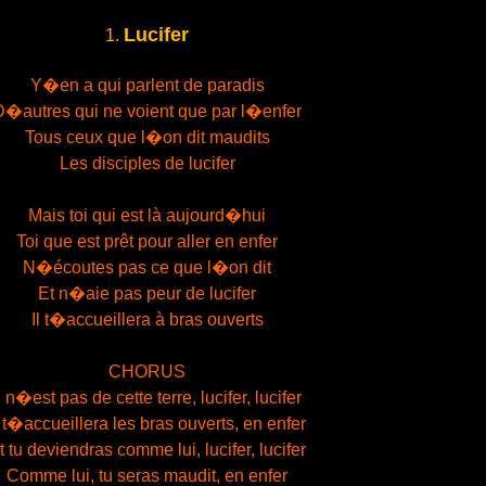
Lucifer
1.
Y�en a qui parlent de paradis
D�autres qui ne voient que par l�enfer
Tous ceux que l�on dit maudits
Les disciples de lucifer
Mais toi qui est là aujourd�hui
Toi que est prêt pour aller en enfer
N�écoutes pas ce que l�on dit
Et n�aie pas peur de lucifer
Il t�accueillera à bras ouverts
CHORUS
l n�est pas de cette terre, lucifer, lucifer
l t�accueillera les bras ouverts, en enfer
t tu deviendras comme lui, lucifer, lucifer
Comme lui, tu seras maudit, en enfer