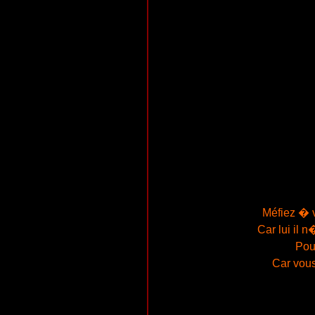
Méfiez � v
Car lui il 
Pour
Car vous