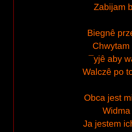
Zabijam 
Biegnê prze
Chwytam 
¯yjê aby 
Walczê po t
Obca jest m
Widma 
Ja jestem i