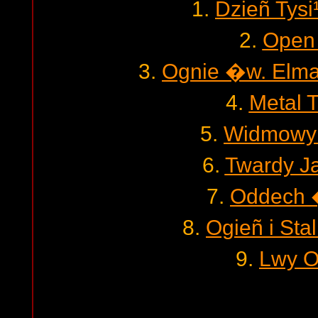
1.
Dzieñ Tysi
2.
Open 
3.
Ognie �w. Elma 
4.
Metal 
5.
Widmowy
6.
Twardy J
7.
Oddech 
8.
Ogieñ i Sta
9.
Lwy O