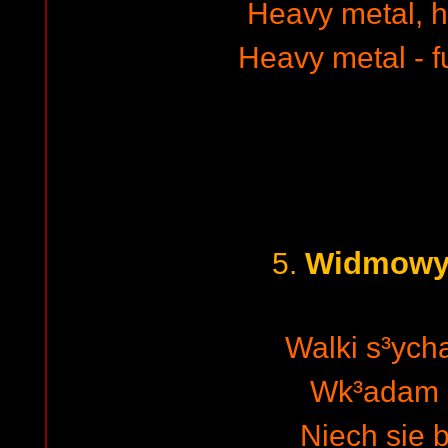
Heavy metal, 
Heavy metal - fu
Widmowy
5.
Walki s³yc
Wk³adam 
Niech sie b