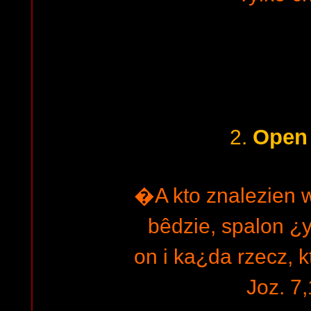
Open 
2.
�A kto znalezien 
bêdzie, spalon 
on i ka¿da rzecz, k
Joz. 7,