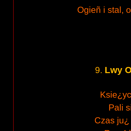
Ogieñ i stal, o
Lwy O
9.
Ksie¿yc
Pali s
Czas ju¿ 