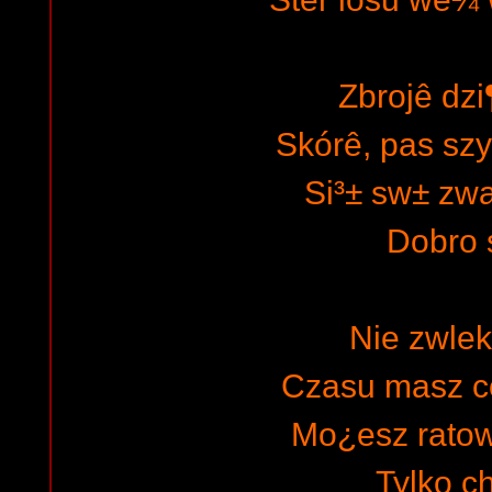
Zbrojê dzi
Skórê, pas sz
Si³± sw± zwa
Dobro s
Nie zwlek
Czasu masz c
Mo¿esz rato
Tylko ch