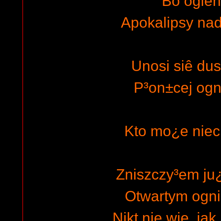
Bo ogieñ 
Apokalipsy na
Unosi siê du
P³on±cej ogn
Kto mo¿e nie
Zniszczy³em ju¿
Otwartym ogni
Nikt nie wie, jak