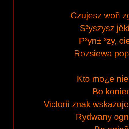
Czujesz woñ zg
S³yszysz jê
P³yn± ³zy, ci
Rozsiewa pop
Kto mo¿e nie
Bo koniec
Victorii znak wskazuj
Rydwany ogn