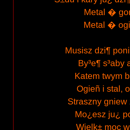
Metal � go
Metal � ogie
Musisz dzi¶ po
By³e¶ s³aby a
Katem twym b
Ogieñ i stal, o
Straszny gniew 
Mo¿esz ju¿ p
Wielk± moc w