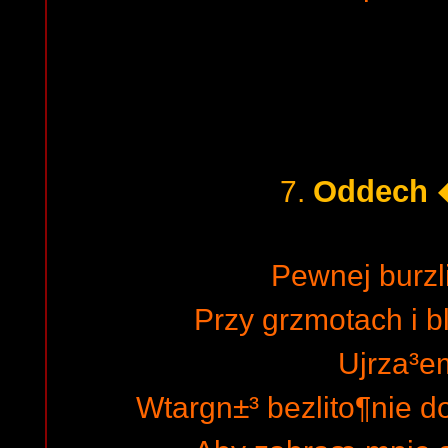
Oddech 
7.
Pewnej burzl
Przy grzmotach i 
Ujrza³e
Wtargn±³ bezlito¶nie 