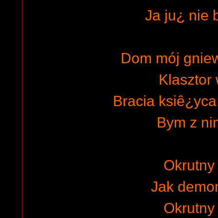
Ja ju¿ nie 
Dom mój gnie
Klasztor
Bracia ksiê¿yca
Bym z ni
Okrutny 
Jak demo
Okrutny 