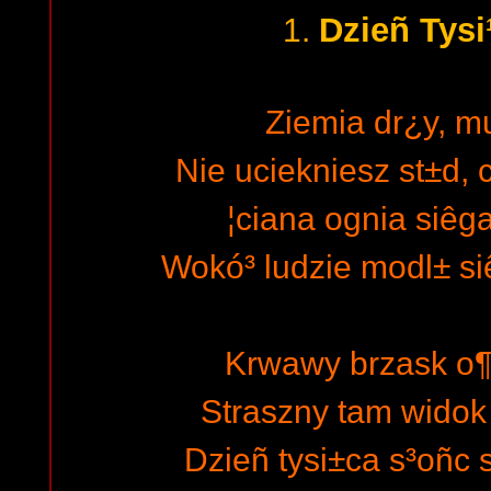
Dzieñ Tysi
1.
Ziemia dr¿y, mu
Nie uciekniesz st±d,
¦ciana ognia siêg
Wokó³ ludzie modl± s
Krwawy brzask o¶wi
Straszny tam widok 
Dzieñ tysi±ca s³oñc 