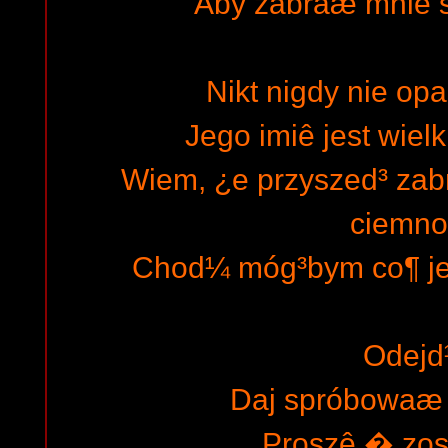
Aby zabraæ mnie 
Nikt nigdy nie opar
Jego imiê jest wielk
Wiem, ¿e przyszed³ za
ciemn
Chod¼ móg³bym co¶ je
Odejd
Daj spróbowaæ 
Proszê � zos