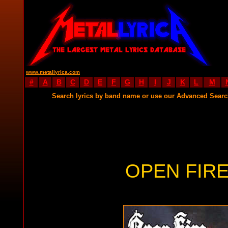
www.metallyrica.com
#
A
B
C
D
E
F
G
H
I
J
K
L
M
Search lyrics by band name or use our Advanced Sear
OPEN FIRE