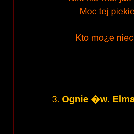
Moc tej piekie
Kto mo¿e nie
Ognie �w. Elma 
3.