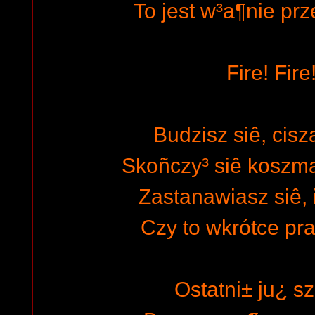
To jest w³a¶nie pr
Fire! Fire
Budzisz siê, cisz
Skoñczy³ siê koszma
Zastanawiasz siê, 
Czy to wkrótce pra
Ostatni± ju¿ 