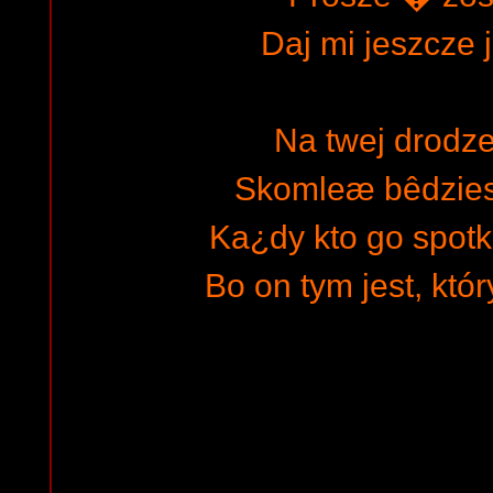
Daj mi jeszcze 
Na twej drodze
Skomleæ bêdziesz
Ka¿dy kto go spot
Bo on tym jest, któ