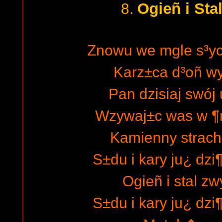
Ogieñ i Sta
8.
Znowu we mgle s³y
Karz±ca d³oñ w
Pan dzisiaj swój
Wzywaj±c was w ¶m
Kamienny strach
S±du i kary ju¿ dzi
Ogieñ i stal z
S±du i kary ju¿ dzi