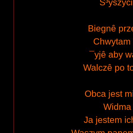
S³yszyci
Biegnê prze
Chwytam 
¯yjê aby 
Walczê po t
Obca jest m
Widma 
Ja jestem i
Waszym panem 