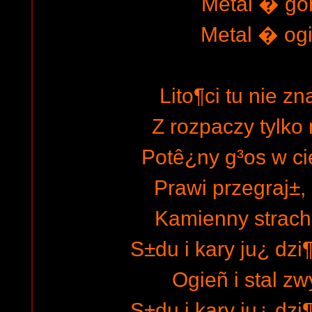
Metal � go
Metal � ogie
Lito¶ci tu nie zn
Z rozpaczy tylk
Potê¿ny g³os w c
Prawi przegraj±,
Kamienny strach
S±du i kary ju¿ dzi
Ogieñ i stal z
S±du i kary ju¿ dzi