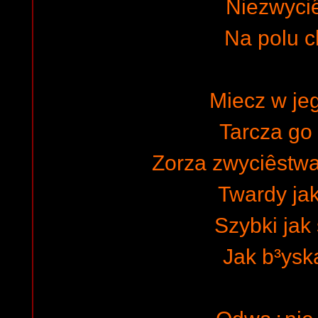
Niezwyci
Na polu 
Miecz w jeg
Tarcza go 
Zorza zwyciêstw
Twardy ja
Szybki jak 
Jak b³ysk