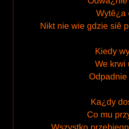
Odwa¿nie 
Wytê¿a 
Nikt nie wie gdzie si
Kiedy wy
We krwi 
Odpadnie
Ka¿dy do
Co mu prz
Wszystko przebiegn