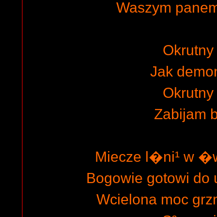
Waszym panem 
Okrutny 
Jak demo
Okrutny 
Zabijam 
Miecze l�ni¹ w �w
Bogowie gotowi do 
Wcielona moc grzm