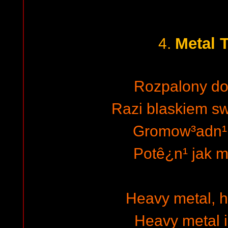
Metal 
4.
Rozpalony do
Razi blaskiem s
Gromow³adn¹ 
Potê¿n¹ jak 
Heavy metal, 
Heavy metal i