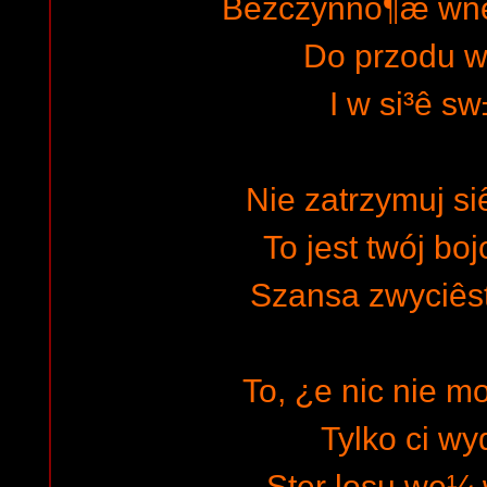
Bezczynno¶æ wnet
Do przodu w
I w si³ê sw
Nie zatrzymuj si
To jest twój bo
Szansa zwyciêst
To, ¿e nic nie 
Tylko ci wy
Ster losu we¼