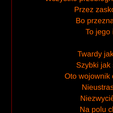
Przez zask
Bo przezn
To jego 
Twardy ja
Szybki jak 
Oto wojownik
Nieustra
Niezwyci
Na polu 