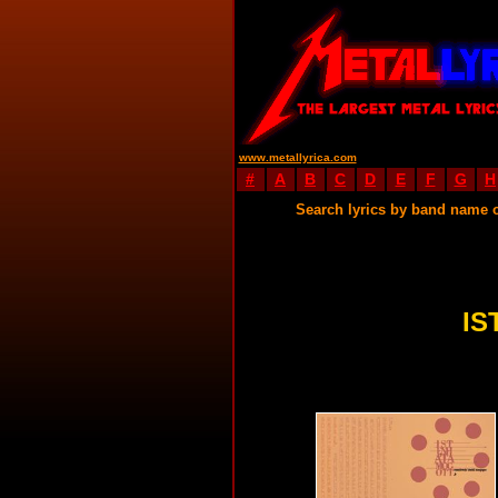
www.metallyrica.com
#
A
B
C
D
E
F
G
H
Search lyrics by band name 
IS