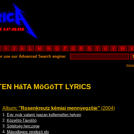
I
J
K
L
M
N
O
P
Q
R
S
T
U
V
W
X
or use our Advanced Search engine:
Adva
TEN HáTA MöGöTT LYRICS
Album:
''Rosenkreutz kémiai mennyegzöje''
(2004)
1.
Egy nyár valami igazan kellemetlen helyen
2.
Közelítö-Távolító
3.
Sötétség herczege
4.
Másodlagos rendezö elv