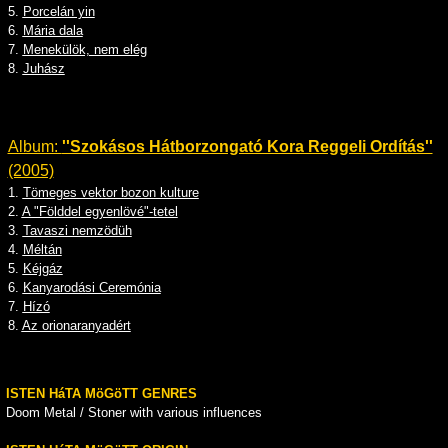
5.
Porcelán yin
6.
Mária dala
7.
Menekülök, nem elég
8.
Juhász
Album:
''Szokásos Hátborzongató Kora Reggeli Ordítás''
(2005)
1.
Tömeges vektor bozon kulture
2.
A "Földdel egyenlövé"-tetel
3.
Tavaszi nemzödüh
4.
Méltán
5.
Kéjgáz
6.
Kanyarodási Ceremónia
7.
Hízó
8.
Az orionaranyadért
ISTEN HáTA MöGöTT GENRES
Doom Metal / Stoner with various influences