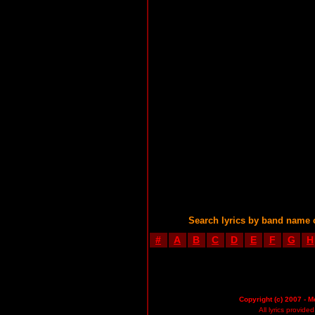
Search lyrics by band name 
#
A
B
C
D
E
F
G
H
Copyright (c) 2007 - M
All lyrics provid