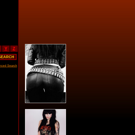
Y
Z
nced Search