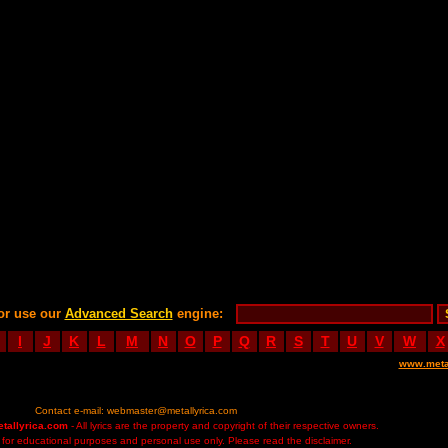
or use our
Advanced Search
engine:
I
J
K
L
M
N
O
P
Q
R
S
T
U
V
W
X
www.meta
Contact e-mail:
webmaster@metallyrica.com
etallyrica.com
- All lyrics are the property and copyright of their respective owners.
ed for educational purposes and personal use only. Please read the disclaimer.