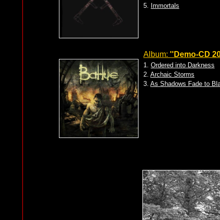
5.
Immortals
Album:
''Demo-CD 20
1.
Ordered into Darkness
2.
Archaic Storms
3.
As Shadows Fade to Bl