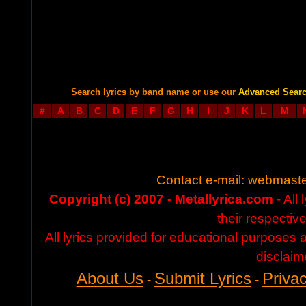
Search lyrics by band name or use our
Advanced Sear
#
A
B
C
D
E
F
G
H
I
J
K
L
M
Contact e-mail:
webmaste
Copyright (c) 2007 - Metallyrica.com
- All 
their respectiv
All lyrics provided for educational purposes
disclaim
About Us
Submit Lyrics
Privac
-
-