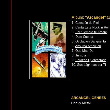
Album:
''Arcangel''
(1
1.
Cuestión de Piel
2.
Canta Este Rock 'n Roll
3.
Por Siempre te Amaré
4.
Date Cuenta
5.
Ovulación Sangrienta
6.
Absurda Ambición
7.
Que Más Da
8.
Junto a Ti
9.
Corazón Quebrantado
10.
Sus Lágrimas por Ti
ARCANGEL GENRES
Heavy Metal