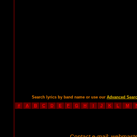
Search lyrics by band name or use our
Advanced Sear
#
A
B
C
D
E
F
G
H
I
J
K
L
M
Contact e-mail:
webmaste