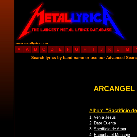
www.metallyrica.com
#
A
B
C
D
E
F
G
H
I
J
K
L
M
Search lyrics by band name or use our Advanced Sear
ARCANGEL 
Album:
''Sacrificio d
1.
Ven a Jesús
2.
Date Cuenta
3.
Sacrificio de Amor
4.
Escucha el Mensaje